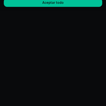
Aceptar todo
CERO
IDEAS
Desarrollamos sistemas que resuelven problemas de negocio
que el software estándar no puede resolver.
EMPRESA
Nosotros
Portfolio