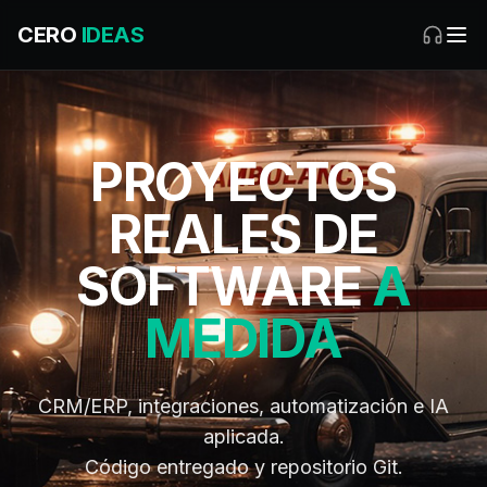
CERO
IDEAS
PROYECTOS
REALES DE
SOFTWARE
A
MEDIDA
CRM/ERP, integraciones, automatización e IA
aplicada.
Código entregado y repositorio Git.